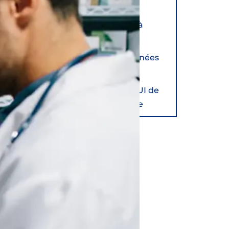
Aménagement de la
pharmacie de l’ESEAN à
Nantes
FPHS aux 46èmes Journées
de l’ANPPH à Troyes
Aménagement de la PUI de
l’ADÈNE à Saint-Étienne